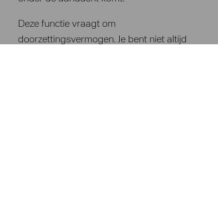
Deze functie vraagt om
doorzettingsvermogen. Je bent niet altijd
direct welkom, maar juist dat geeft jou
energie. Je bouwt relaties op voor de lange
termijn en begrijpt dat succesvolle
projecten vaak beginnen met een eerste
kennismaking.