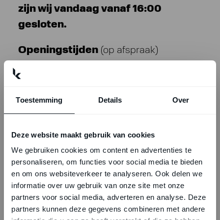
zijn wij vandaag vanaf 16:00
gesloten.
Openingstijden
(op afspraak)
Maandag-vrijdag:
08:00 - 17:00
Toestemming
Details
Over
Zaterdag:
08:00 - 12:30
Deze website maakt gebruik van cookies
We gebruiken cookies om content en advertenties te
Zomersluiting
personaliseren, om functies voor social media te bieden
en om ons websiteverkeer te analyseren. Ook delen we
In verband met de bouwvak zijn wij
informatie over uw gebruik van onze site met onze
gesloten van 1 augustus t/m 16 augustus.
partners voor social media, adverteren en analyse. Deze
Vanaf maandag 17 augustus 2026 staan
partners kunnen deze gegevens combineren met andere