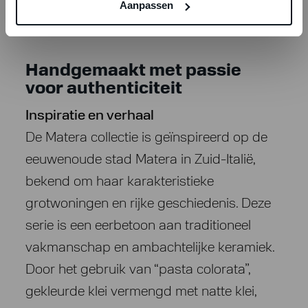
Matera
Aanpassen
Handgemaakt met passie
voor authenticiteit
Inspiratie en verhaal
De Matera collectie is geïnspireerd op de
eeuwenoude stad Matera in Zuid-Italië,
bekend om haar karakteristieke
grotwoningen en rijke geschiedenis. Deze
serie is een eerbetoon aan traditioneel
vakmanschap en ambachtelijke keramiek.
Door het gebruik van “pasta colorata”,
gekleurde klei vermengd met natte klei,