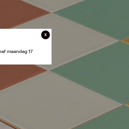
X
anaf maandag 17