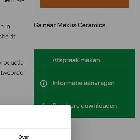
f neutrale
Ga naar Maxus Ceramics
n in
cheidt
Afspraak maken
roductie.
antwoorde
Informatie aanvragen
Brochure downloaden
Over