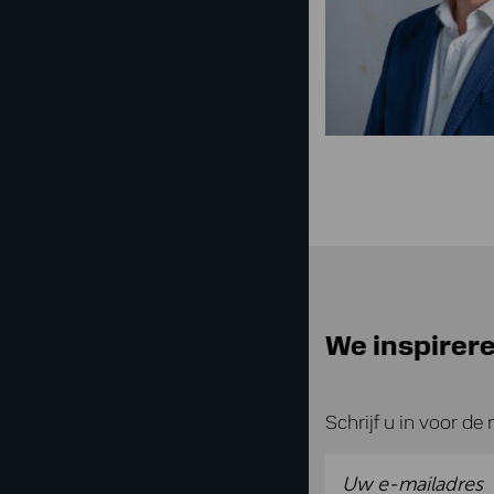
We inspirere
Schrijf u in voor de 