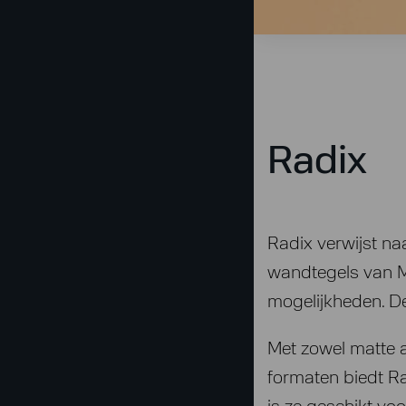
Radix
Radix verwijst na
wandtegels van M
mogelijkheden. De
Met zowel matte a
formaten biedt Ra