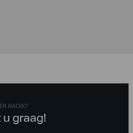
ER RADIX?
t u graag!