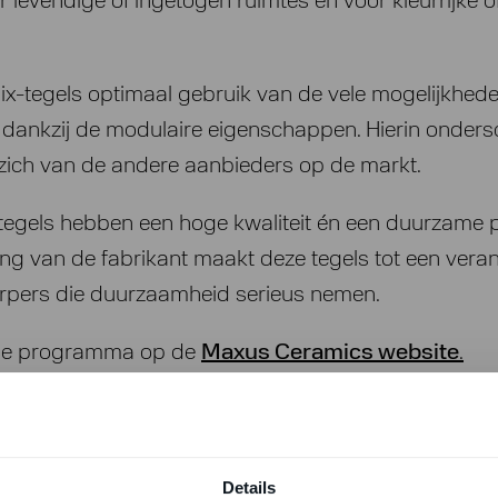
r levendige of ingetogen ruimtes en voor kleurrijke o
x-tegels optimaal gebruik van de vele mogelijkhede
 dankzij de modulaire eigenschappen. Hierin onders
ich van de andere aanbieders op de markt.
egels hebben een hoge kwaliteit én een duurzame p
ing van de fabrikant maakt deze tegels tot een ver
rpers die duurzaamheid serieus nemen.
dige programma op de
Maxus Ceramics website
.
Details