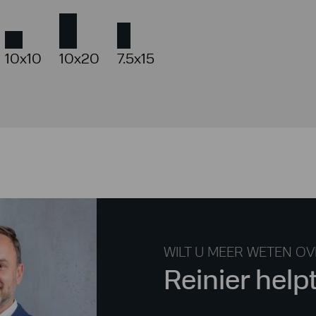
10x10
10x20
7.5x15
WILT U MEER WETEN OV
Reinier help