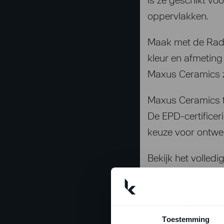
is ze geschikt voo
oppervlakken.
Maak met de Radi
kleur en afmeting
Maxus Ceramics z
Maxus Ceramics t
De EPD-certificer
keuze voor ontwe
Bekijk het volle
Toestemming