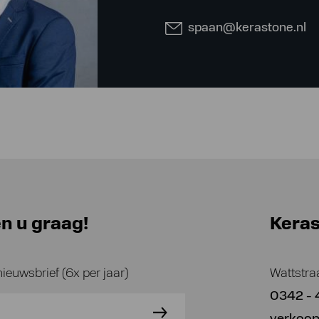
spaan@kerastone.nl
n u graag!
Kera
nieuwsbrief (6x per jaar)
Wattstra
0342 - 