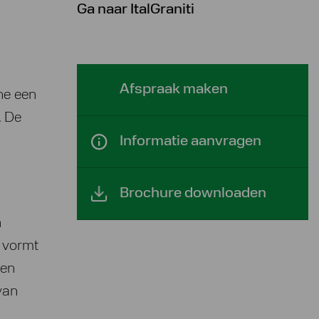
Ga naar ItalGraniti
Afspraak maken
ne een
. De
Informatie aanvragen
Brochure downloaden
n
e vormt
een
van