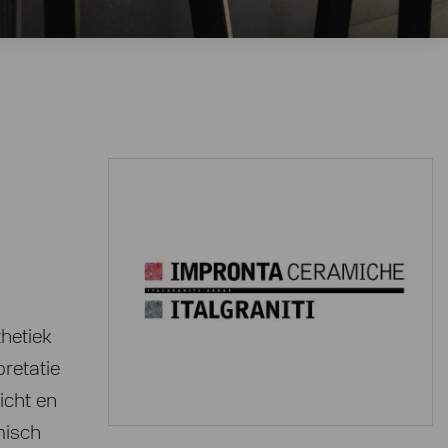
thetiek
pretatie
Licht en
misch