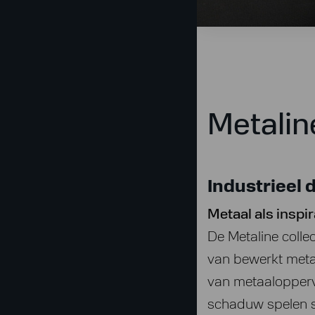
Metalin
Industrieel 
Metaal als inspi
De Metaline collec
van bewerkt metaal
van metaalopperv
schaduw spelen s