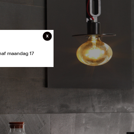
X
anaf maandag 17