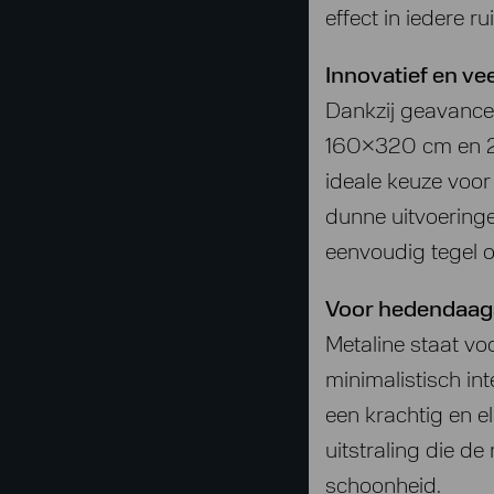
effect in iedere ru
Innovatief en vee
Dankzij geavance
160×320 cm en 20
ideale keuze voor 
dunne uitvoeringe
eenvoudig tegel o
Voor hedendaags
Metaline staat vo
minimalistisch in
een krachtig en e
uitstraling die d
schoonheid.