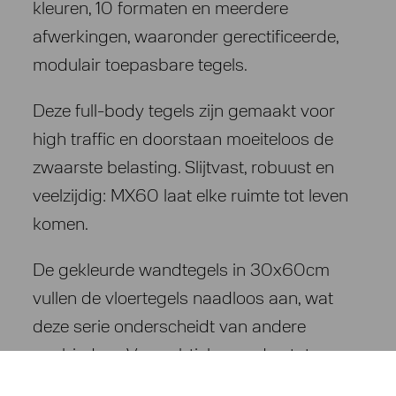
kleuren, 10 formaten en meerdere
afwerkingen, waaronder gerectificeerde,
modulair toepasbare tegels.
Deze full-body tegels zijn gemaakt voor
high traffic en doorstaan moeiteloos de
zwaarste belasting. Slijtvast, robuust en
veelzijdig: MX60 laat elke ruimte tot leven
komen.
De gekleurde wandtegels in 30x60cm
vullen de vloertegels naadloos aan, wat
deze serie onderscheidt van andere
aanbieders. Van subtiele wanden tot
indrukwekkende vloeren: deze collectie