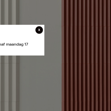
X
anaf maandag 17