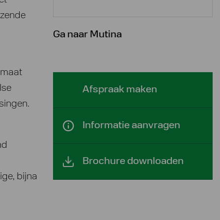
et
nzende
Ga naar Mutina
ormaat
lse
Afspraak maken
singen.
Informatie aanvragen
nd
Brochure downloaden
ge, bijna