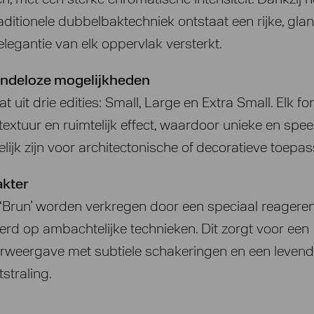
 met een sterke chromatische intensiteit. Dankzij h
aditionele dubbelbaktechniek ontstaat een rijke, gla
elegantie van elk oppervlak versterkt.
eindeloze mogelijkheden
at uit drie edities: Small, Large en Extra Small. Elk f
textuur en ruimtelijk effect, waardoor unieke en spee
ijk zijn voor architectonische of decoratieve toepas
akter
en ‘Brun’ worden verkregen door een speciaal reagere
eerd op ambachtelijke technieken. Dit zorgt voor een
eurweergave met subtiele schakeringen en een levendi
straling.