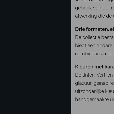
wandtoepassingen,
gebruik van de tr
afwerking die de 
Drie formaten, 
De collectie besta
biedt een andere 
combinaties mogel
Kleuren met kar
De tinten ‘Vert’ 
glazuur, geïnspir
uitzonderlijke kl
handgemaakte uit