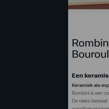
Rombini
Bouroul
Een keramisc
Keramiek als ex
Rombini is een col
De reeks bestaat 