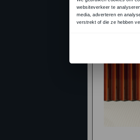
websiteverkeer te analyseren
media, adverteren en analys
verstrekt of die ze hebben v