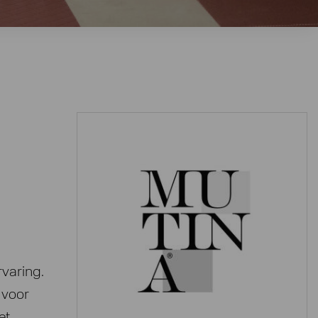
rvaring.
 voor