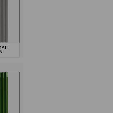
MATT
NI