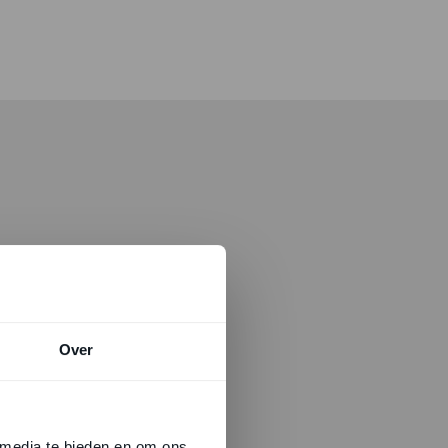
Over
 media te bieden en om ons