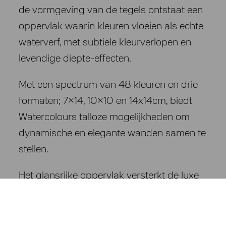
de vormgeving van de tegels ontstaat een
oppervlak waarin kleuren vloeien als echte
waterverf, met subtiele kleurverlopen en
levendige diepte-effecten.
Met een spectrum van 48 kleuren en drie
formaten; 7×14, 10×10 en 14x14cm, biedt
Watercolours talloze mogelijkheden om
dynamische en elegante wanden samen te
stellen.
Het glansrijke oppervlak versterkt de luxe
uitstraling en maakt de tegels perfect
toepasbaar in bijvoorbeeld keukens en
badkamers, waar design en duurzaamheid