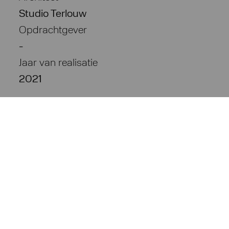
Studio Terlouw
Opdrachtgever
-
Jaar van realisatie
2021