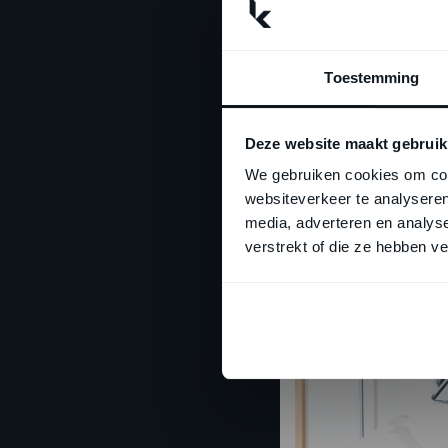
Ceramics 75*75 Cen
tegel is besteed a
Toestemming
die normaliter last
verwijderen. Dit ma
Deze website maakt gebruik
We gebruiken cookies om cont
websiteverkeer te analyseren
media, adverteren en analys
verstrekt of die ze hebben v