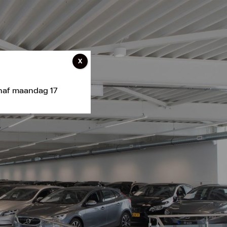
X
anaf maandag 17