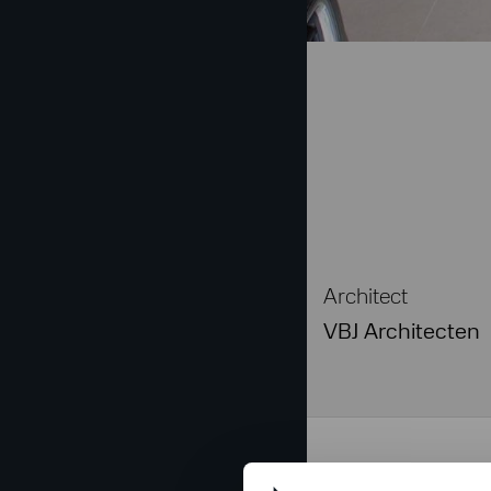
Architect
VBJ Architecten
In samenwerking me