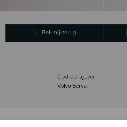
Bel-mij-terug
Opdrachtgever
Volvo Serva
t Volvo Nederland hebben wij een speciale tegel l