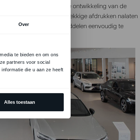
lijk. Veel aandacht bij de ontwikkeling van de
den aanwezig zijn en hardnekkige afdrukken nalaten
Over
 van de juiste schoonmaakmiddelen eenvoudig te
 media te bieden en om ons
ze partners voor social
nformatie die u aan ze heeft
Alles toestaan