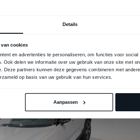
ere. De custommade tegel is zeer onderhoudsvriende
an de resistentie van de weekmakers die in autoban
Details
ig te verwijderen zijn. Nu zijn deze met toepassing
akt de tegel zeer onderhoudsvriendelijk.
 van cookies
ent en advertenties te personaliseren, om functies voor social
. Ook delen we informatie over uw gebruik van onze site met on
e. Deze partners kunnen deze gegevens combineren met andere i
erzameld op basis van uw gebruik van hun services.
Aanpassen