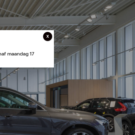
X
anaf maandag 17