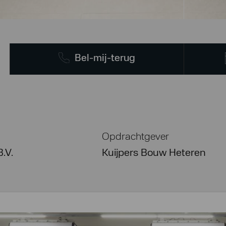
Bel-mij-terug
Opdrachtgever
B.V.
Kuijpers Bouw Heteren