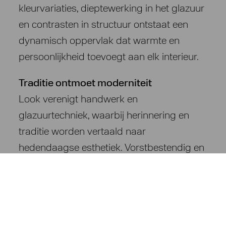
kleurvariaties, dieptewerking in het glazuur
en contrasten in structuur ontstaat een
dynamisch oppervlak dat warmte en
persoonlijkheid toevoegt aan elk interieur.
Traditie ontmoet moderniteit
Look verenigt handwerk en
glazuurtechniek, waarbij herinnering en
traditie worden vertaald naar
hedendaagse esthetiek. Vorstbestendig en
duurzaam, biedt de collectie een breed
kleurenpalet van neutrale en levendige
tinten, ideaal voor stijlvolle en karaktervolle
ruimtes.