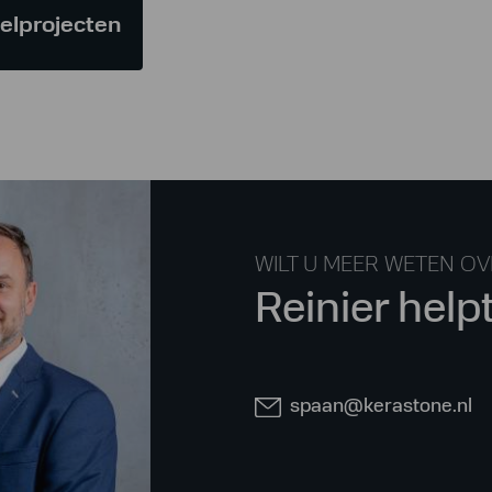
gelprojecten
WILT U MEER WETEN O
Reinier help
spaan@kerastone.nl