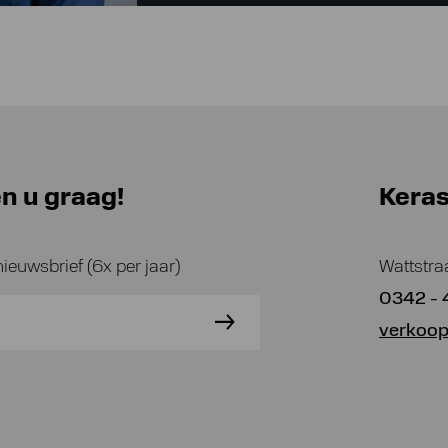
n u graag!
Kera
nieuwsbrief (6x per jaar)
Wattstra
0342 - 
verkoop