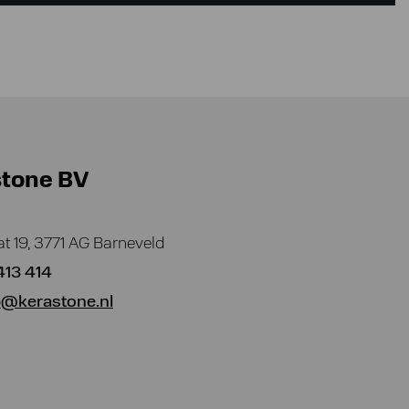
stone BV
at 19, 3771 AG Barneveld
413 414
@kerastone.nl