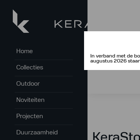
Home
In verband met de bo
augustus 2026 staan 
Collecties
Outdoor
Noviteiten
Projecten
Duurzaamheid
KeraSt