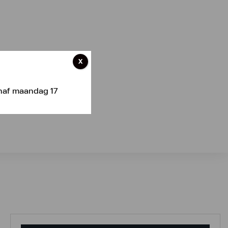
X
anaf maandag 17