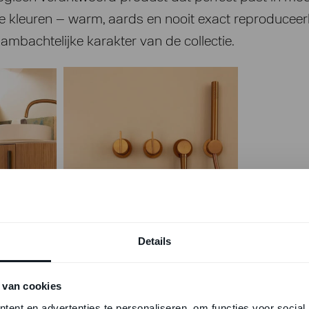
De kleuren – warm, aards en nooit exact reproducee
ambachtelijke karakter van de collectie.
Details
 van cookies
ent en advertenties te personaliseren, om functies voor social