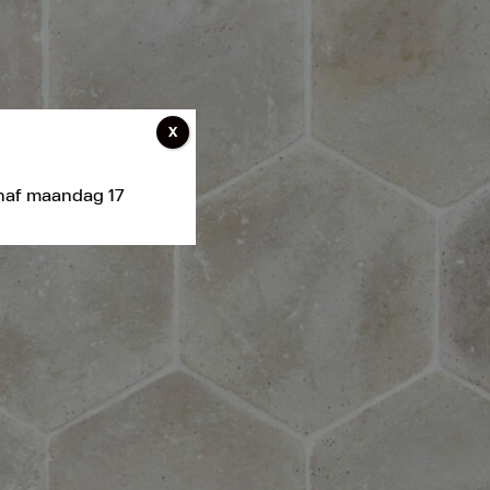
X
anaf maandag 17