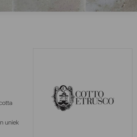
cotta
en uniek