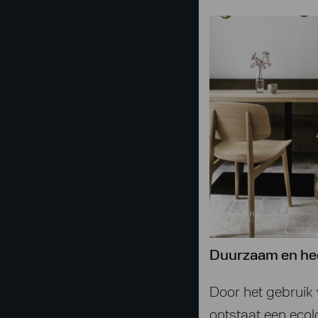
Duurz
aam en h
Door het gebruik 
ontstaat een eco