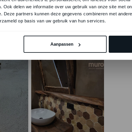
ieuw jasje
. Ook delen we informatie over uw gebruik van onze site met on
rbindt eeuwenoude keramiektradities met hedendaa
e. Deze partners kunnen deze gegevens combineren met andere i
erzameld op basis van uw gebruik van hun services.
vergeten technieken opnieuw tot leven te brengen,
en die het verleden respecteren en de toekomst oma
Aanpassen