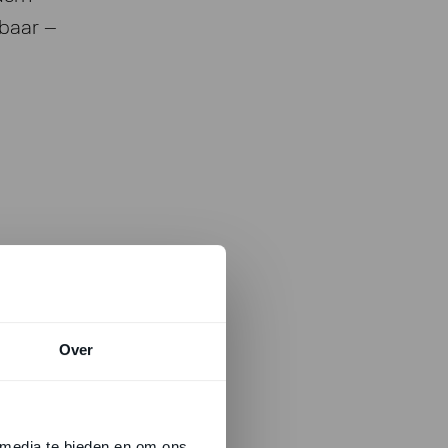
rbaar –
Over
 media te bieden en om ons