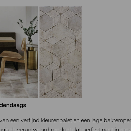
edendaags
van een verfijnd kleurenpalet en een lage baktempe
logisch verantwoord product dat perfect past in mo