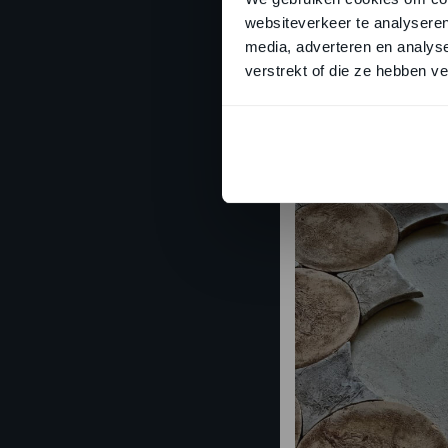
Traditie in een n
websiteverkeer te analyseren
Cotto Etrusco ve
media, adverteren en analys
verstrekt of die ze hebben v
vormgeving. Door 
tijdloze ontwerp