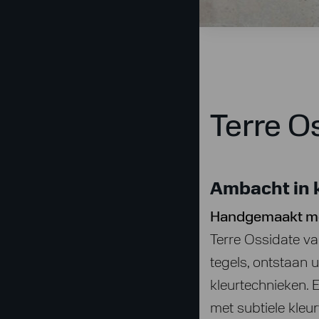
Terre O
Ambacht in k
Handgemaakt me
Terre Ossidate va
tegels, ontstaan 
kleurtechnieken. 
met subtiele kleur