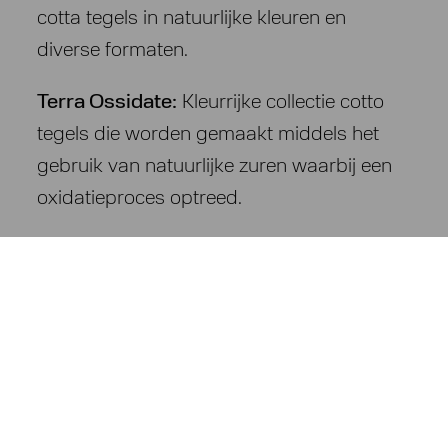
cotta tegels in natuurlijke kleuren en
diverse formaten.
Terra Ossidate
:
Kleurrijke collectie cotto
tegels die worden gemaakt middels het
gebruik van natuurlijke zuren waarbij een
oxidatieproces optreed.
Smalti:
Een geglazuurde collectie met veel
variatie in kleur en vorm waarbij er ook
eeuwenoude decoraties op de tegels
worden gebruikt.
Klik hieronder op de gewenste serie voor
meer informatie of het aanvragen van een