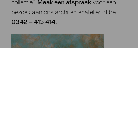
collectie?
Maak een afspraak
voor een
bezoek aan ons architectenatelier of bel
0342 – 413 414.