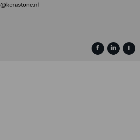
@kerastone.nl
f
in
I