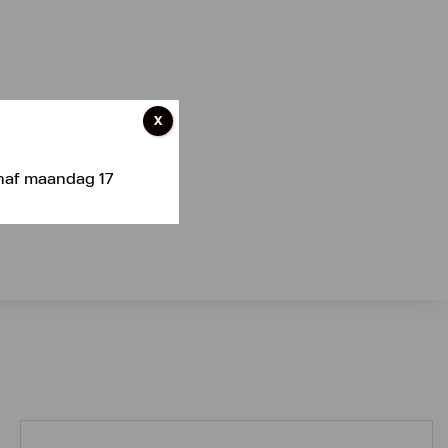
X
anaf maandag 17