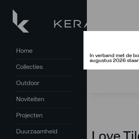
Home
In verband met de bo
augustus 2026 staan 
Collecties
Outdoor
Noviteiten
Projecten
Duurzaamheid
Love Ti