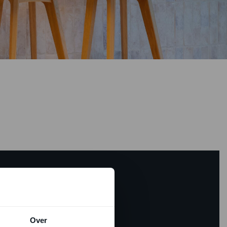
ER LOVE TILES?
t u graag!
Over