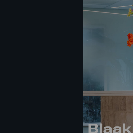
KC De Brug
Blaak