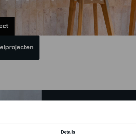
ject
gelprojecten
WILT U MEER WETEN OV
Reinier help
Details