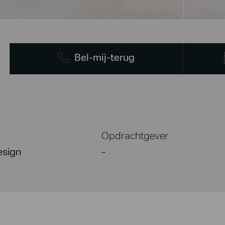
Bel-mij-terug
Opdrachtgever
esign
-