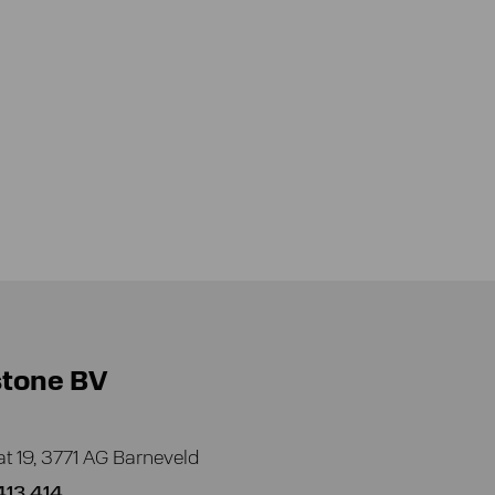
stone BV
at 19, 3771 AG Barneveld
413 414