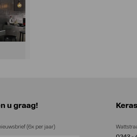
n u graag!
Kera
nieuwsbrief (6x per jaar)
Wattstra
0342 - 