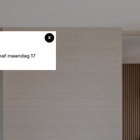
X
anaf maandag 17