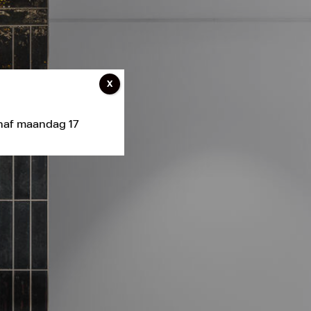
X
anaf maandag 17