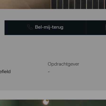
Bel-mij-terug
Opdrachtgever
field
-